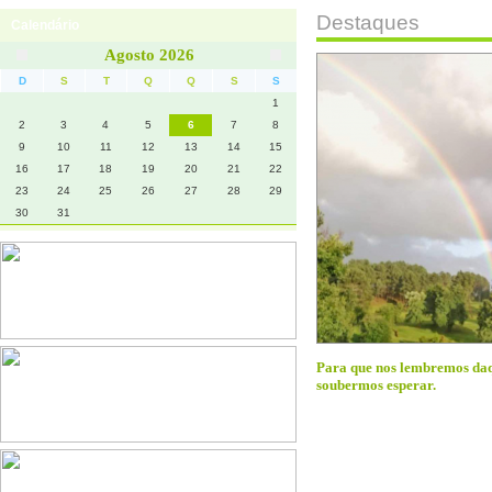
Destaques
Calendário
Contactos
Agosto 2026
D
S
T
Q
Q
S
S
1
2
3
4
5
6
7
8
9
10
11
12
13
14
15
16
17
18
19
20
21
22
23
24
25
26
27
28
29
30
31
Para que nos lembremos daqu
soubermos esperar.