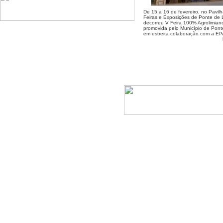
De 15 a 16 de fevereiro, no Pavil
Feiras e Exposições de Ponte de 
decorreu V Feira 100% Agrolimian
promovida pelo Município de Pont
em estreita colaboração com a E
Escola Profissional de Agricultura e Desenvolvimento Rural de Ponte de Lima-2026,