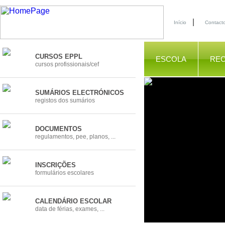
|
Início
Contact
CURSOS EPPL
ESCOLA
RE
cursos profissionais/cef
SUMÁRIOS ELECTRÓNICOS
registos dos sumários
DOCUMENTOS
regulamentos, pee, planos, ...
INSCRIÇÕES
formulários escolares
CALENDÁRIO ESCOLAR
data de férias, exames, ...