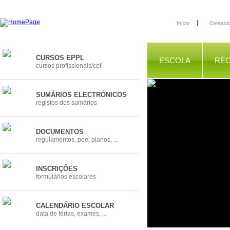
|
Início
Contact
CURSOS EPPL
ESCOLA
RE
cursos profissionais/cef
SUMÁRIOS ELECTRÓNICOS
registos dos sumários
DOCUMENTOS
regulamentos, pee, planos, ...
INSCRIÇÕES
formulários escolares
CALENDÁRIO ESCOLAR
data de férias, exames, ...