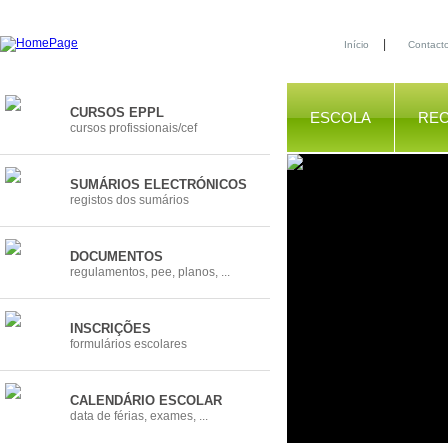
|
Início
Contact
CURSOS EPPL
ESCOLA
RE
cursos profissionais/cef
SUMÁRIOS ELECTRÓNICOS
registos dos sumários
DOCUMENTOS
regulamentos, pee, planos, ...
INSCRIÇÕES
formulários escolares
CALENDÁRIO ESCOLAR
data de férias, exames, ...