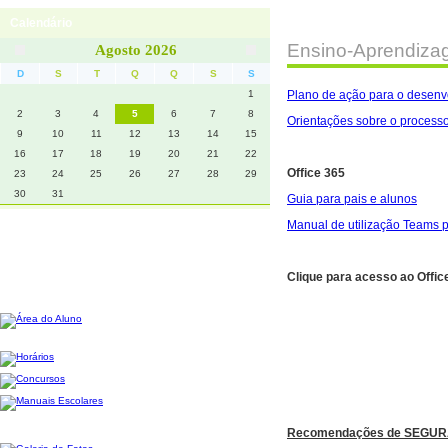
Calendário
Início
Contactos
Ensino-Aprendiza
Agosto 2026
D
S
T
Q
Q
S
S
1
Plano de ação para o desenv
2
3
4
5
6
7
8
Orientações sobre o processo
9
10
11
12
13
14
15
16
17
18
19
20
21
22
Office 365
23
24
25
26
27
28
29
30
31
Guia para pais e alunos
Manual de utilização Teams p
Clique para acesso ao Offic
Recomendações de SEGU