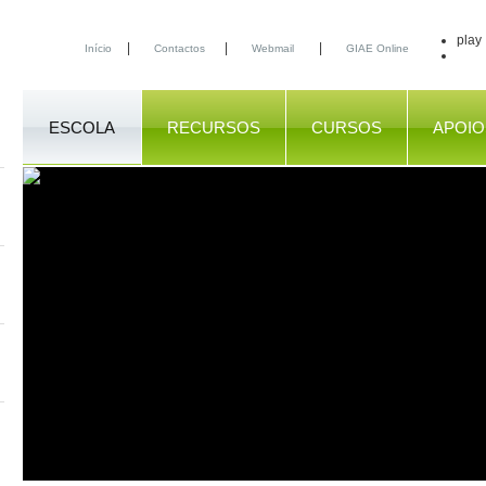
play
|
|
|
Início
Contactos
Webmail
GIAE Online
ESCOLA
RECURSOS
CURSOS
APOIO