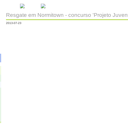
Início
Escola
Galeria de Vídeos
Resgate em Normitown - concurso 'Projeto Juve
2013-07-23