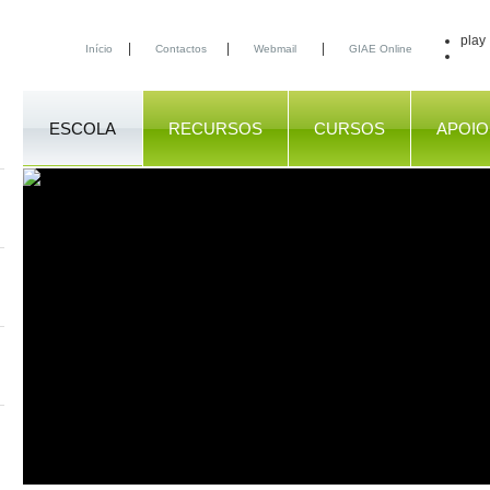
play
|
|
|
Início
Contactos
Webmail
GIAE Online
ESCOLA
RECURSOS
CURSOS
APOIO