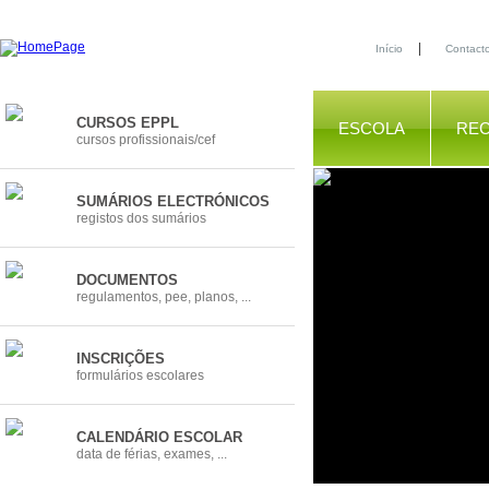
|
Início
Contact
CURSOS EPPL
ESCOLA
RE
cursos profissionais/cef
SUMÁRIOS ELECTRÓNICOS
registos dos sumários
DOCUMENTOS
regulamentos, pee, planos, ...
INSCRIÇÕES
formulários escolares
CALENDÁRIO ESCOLAR
data de férias, exames, ...