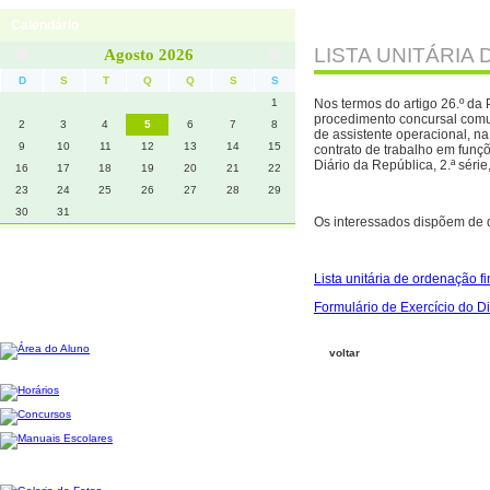
Calendário
Início
Contactos
LISTA UNITÁRIA
Agosto 2026
D
S
T
Q
Q
S
S
1
Nos termos do artigo 26.º da P
procedimento concursal comu
2
3
4
5
6
7
8
de assistente operacional, na
9
10
11
12
13
14
15
contrato de trabalho em funçõ
Diário da República, 2.ª série
16
17
18
19
20
21
22
23
24
25
26
27
28
29
30
31
Os interessados dispõem de d
Lista unitária de ordenação f
Formulário de Exercício do Di
voltar