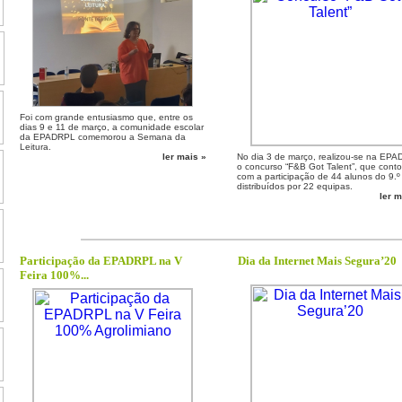
Foi com grande entusiasmo que, entre os
dias 9 e 11 de março, a comunidade escolar
da EPADRPL comemorou a Semana da
Leitura.
ler mais »
No dia 3 de março, realizou-se na EP
o concurso “F&B Got Talent”, que cont
com a participação de 44 alunos do 9.º
distribuídos por 22 equipas.
ler m
Participação da EPADRPL na V
Dia da Internet Mais Segura’20
Feira 100%...