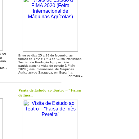
ADRPL
Entre os dias 25 a 29 de fevereiro, as
ou
turmas do 1.º A e 1.º B do Curso Profissional
 ano,
Técnico de Produção Agropecuária
participaram na visita de estudo à FIMA
ais »
2020 (Feira Internacional de Máquinas
Agrícolas) de Saragoça, em Espanha.
ler mais »
Visita de Estudo ao Teatro – “Farsa
de Inês...