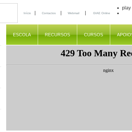
play
|
|
|
Início
Contactos
Webmail
GIAE Online
ESCOLA
RECURSOS
CURSOS
APOIO